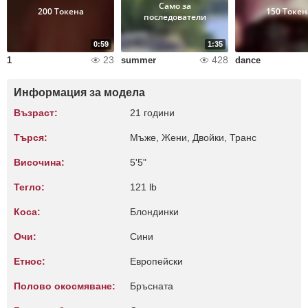
Само за
200 Токена
150 Токен
последователи
0:59
1:35
23
428
1
summer
dance
Информация за модела
Възраст:
21 години
Търся:
Мъже, Жени, Двойки, Транс
Височина:
5'5"
Тегло:
121 lb
Коса:
Блондинки
Очи:
Сини
Етнос:
Европейски
Полово окосмяване:
Бръсната