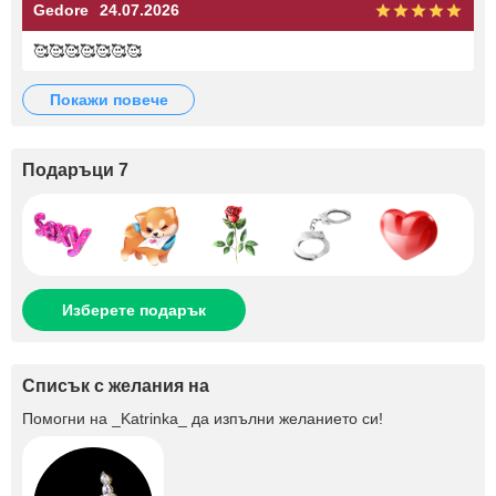
Gedore
24.07.2026
🥰🥰🥰🥰🥰🥰🥰
покажи повече
Подаръци 7
Изберете подарък
Списък с желания на
Помогни на
_Katrinka_
да изпълни желанието си!