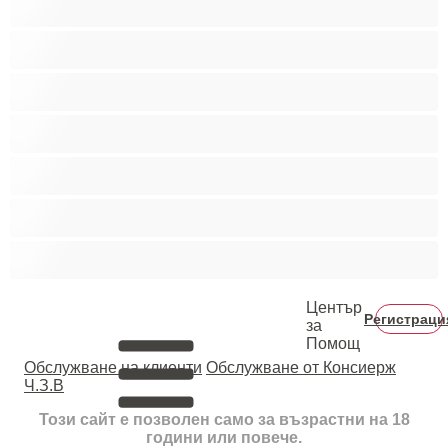
Пушещи жени
Средни гърди
Тийнейджъри 18+
Фетиш
Цветнокожи
Червенокоси
Център
Регистраци
за
Помощ
Oбслужване на клиенти
Обслужване от Консиерж
Ч.З.В
Този сайт е позволен само за възрастни на 18
години или повече.