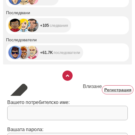
+105
Последвани
+105
следвания
+61.7K
Последователи
+61.7K
последователи
Влизане
Регистрация
Вашето потребителско име:
Вашата парола: