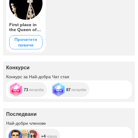
First place in
the Queen of
Queens
competition ❤️
Прочетете
повече
Конкурси
Конкурс за Най-добра Чат стая
73
87
печалби
печалби
Последвани
+4
Най-добри членове
+4
члена