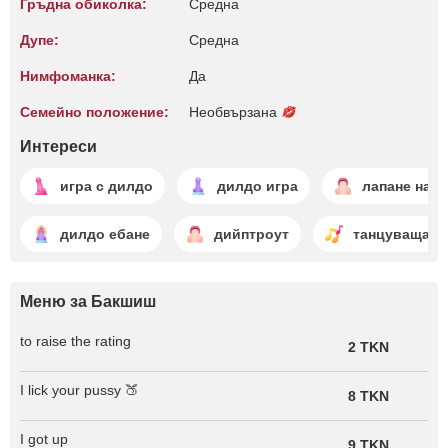
Гръдна обиколка:
Среднa
Дупе:
Среднa
Нимфоманка:
Да
Семейно положение:
Необвързана
Интереси
игра с дилдо
дилдо игра
лапане на х
дилдо ебане
дийптроут
танцуваща
Меню за Бакшиш
to raise the rating
2 TKN
I lick your pussy 🍑
8 TKN
I got up
9 TKN