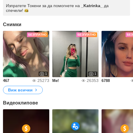
Изпратете Токени за да помогнете на
_Katrinka_
да
спечели!
Снимки
БЕЗПЛАТНО
БЕЗПЛАТНО
БЕЗ
1
1
25273
26353
467
Me!
6788
Виж всички
Видеоклипове