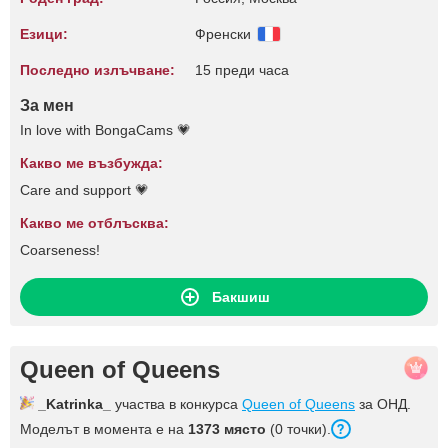
Езици:
Френски
Последно излъчване:
15 преди часа
За мен
In love with BongaCams 💗
Какво ме възбужда:
Care and support 💗
Какво ме отблъсква:
Coarseness!
Бакшиш
Queen of Queens
_Katrinka_
участва в конкурса
Queen of Queens
за ОНД.
Моделът в момента е на
1373 място
(0 точки).