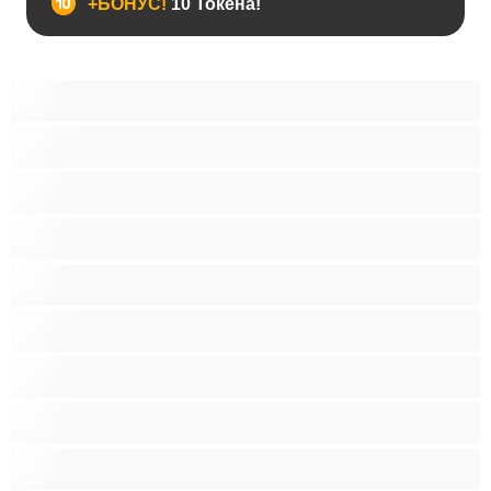
+БОНУС!
10 Токена!
BDSM
Азиатки
Анален
Арабки
Бабички
Бели Момичета
Блондинки
Бременни
Бръснати